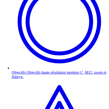
Objectifs
Objectifs haute résolution monture C, M12, zoom et
fisheye.