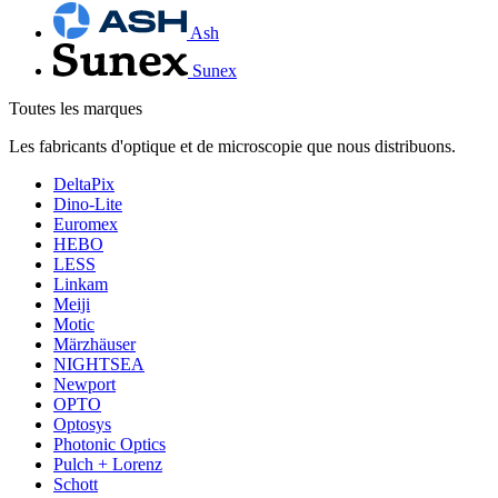
Ash
Sunex
Toutes les marques
Les fabricants d'optique et de microscopie que nous distribuons.
DeltaPix
Dino-Lite
Euromex
HEBO
LESS
Linkam
Meiji
Motic
Märzhäuser
NIGHTSEA
Newport
OPTO
Optosys
Photonic Optics
Pulch + Lorenz
Schott