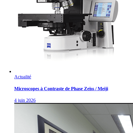
Actualité
Microscopes à Contraste de Phase Zeiss / Meiji
4 juin 2026