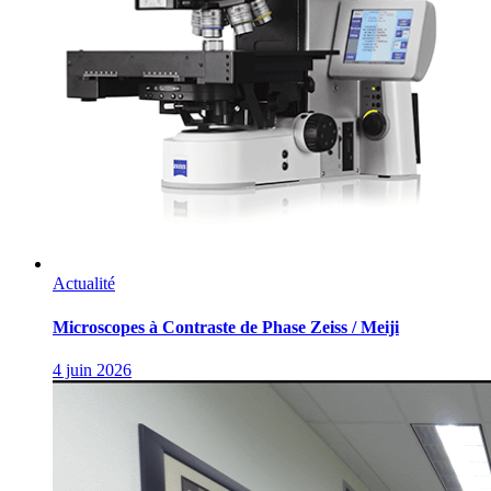
Actualité
Microscopes à Contraste de Phase Zeiss / Meiji
4 juin 2026