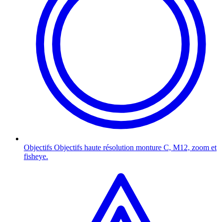
Objectifs
Objectifs haute résolution monture C, M12, zoom et
fisheye.