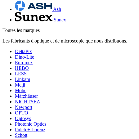
Ash
Sunex
Toutes les marques
Les fabricants d'optique et de microscopie que nous distribuons.
DeltaPix
Dino-Lite
Euromex
HEBO
LESS
Linkam
Meiji
Motic
Märzhäuser
NIGHTSEA
Newport
OPTO
Optosys
Photonic Optics
Pulch + Lorenz
Schott