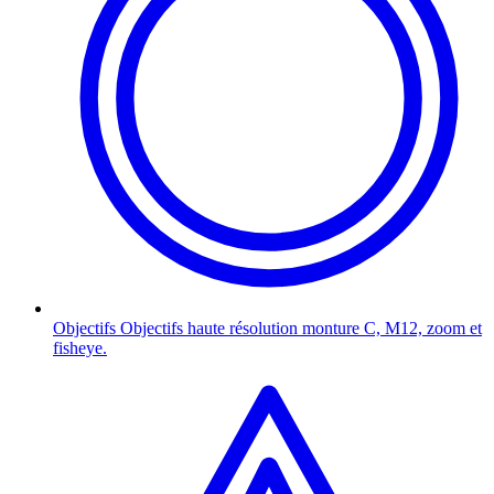
Objectifs
Objectifs haute résolution monture C, M12, zoom et
fisheye.