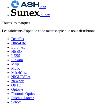
Ash
Sunex
Toutes les marques
Les fabricants d'optique et de microscopie que nous distribuons.
DeltaPix
Dino-Lite
Euromex
HEBO
LESS
Linkam
Meiji
Motic
Märzhäuser
NIGHTSEA
Newport
OPTO
Optosys
Photonic Optics
Pulch + Lorenz
Schott