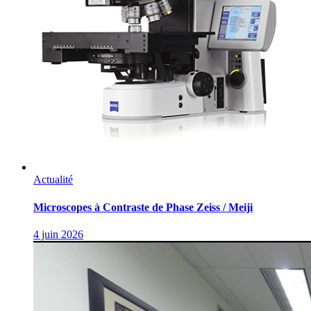
Actualité
Microscopes à Contraste de Phase Zeiss / Meiji
4 juin 2026