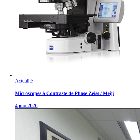
Actualité
Microscopes à Contraste de Phase Zeiss / Meiji
4 juin 2026