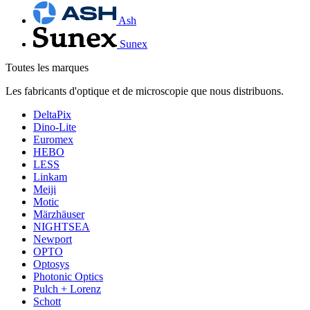
Ash
Sunex
Toutes les marques
Les fabricants d'optique et de microscopie que nous distribuons.
DeltaPix
Dino-Lite
Euromex
HEBO
LESS
Linkam
Meiji
Motic
Märzhäuser
NIGHTSEA
Newport
OPTO
Optosys
Photonic Optics
Pulch + Lorenz
Schott