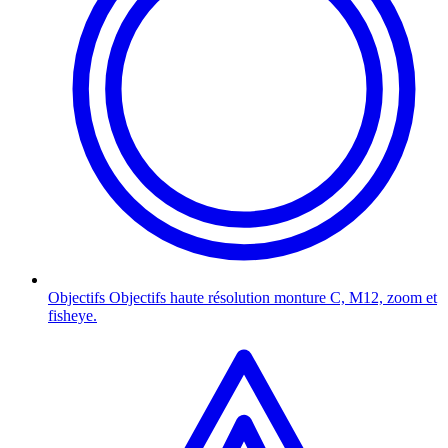
Objectifs
Objectifs haute résolution monture C, M12, zoom et
fisheye.