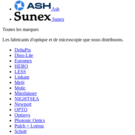
Ash
Sunex
Toutes les marques
Les fabricants d'optique et de microscopie que nous distribuons.
DeltaPix
Dino-Lite
Euromex
HEBO
LESS
Linkam
Meiji
Motic
Märzhäuser
NIGHTSEA
Newport
OPTO
Optosys
Photonic Optics
Pulch + Lorenz
Schott