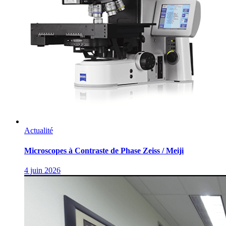
Actualité
Microscopes à Contraste de Phase Zeiss / Meiji
4 juin 2026