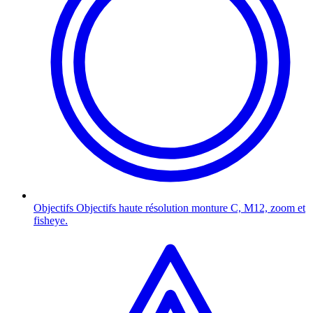
Objectifs
Objectifs haute résolution monture C, M12, zoom et
fisheye.