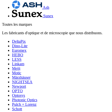
Ash
Sunex
Toutes les marques
Les fabricants d'optique et de microscopie que nous distribuons.
DeltaPix
Dino-Lite
Euromex
HEBO
LESS
Linkam
Meiji
Motic
Märzhäuser
NIGHTSEA
Newport
OPTO
Optosys
Photonic Optics
Pulch + Lorenz
Schott