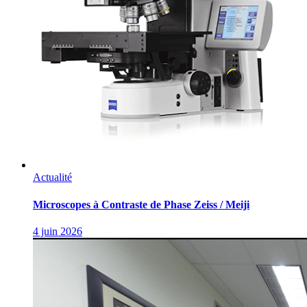
Actualité
Microscopes à Contraste de Phase Zeiss / Meiji
4 juin 2026