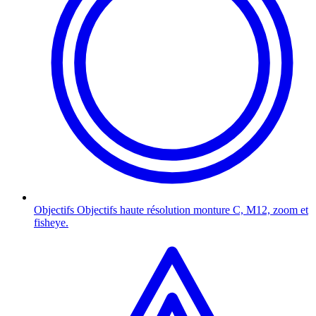
Objectifs
Objectifs haute résolution monture C, M12, zoom et
fisheye.