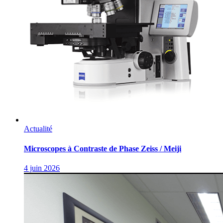
Actualité
Microscopes à Contraste de Phase Zeiss / Meiji
4 juin 2026