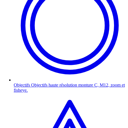
Objectifs
Objectifs haute résolution monture C, M12, zoom et
fisheye.