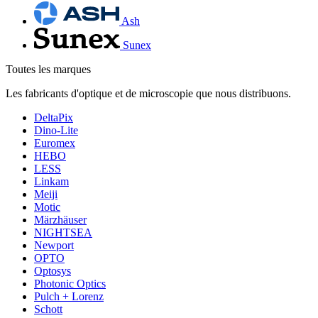
Ash
Sunex
Toutes les marques
Les fabricants d'optique et de microscopie que nous distribuons.
DeltaPix
Dino-Lite
Euromex
HEBO
LESS
Linkam
Meiji
Motic
Märzhäuser
NIGHTSEA
Newport
OPTO
Optosys
Photonic Optics
Pulch + Lorenz
Schott