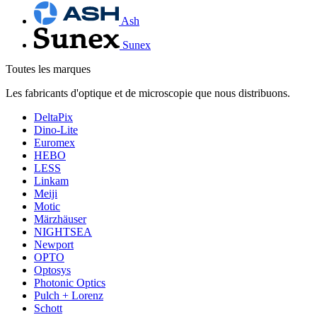
Ash
Sunex
Toutes les marques
Les fabricants d'optique et de microscopie que nous distribuons.
DeltaPix
Dino-Lite
Euromex
HEBO
LESS
Linkam
Meiji
Motic
Märzhäuser
NIGHTSEA
Newport
OPTO
Optosys
Photonic Optics
Pulch + Lorenz
Schott