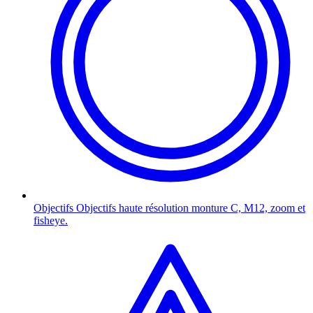
Objectifs
Objectifs haute résolution monture C, M12, zoom et
fisheye.