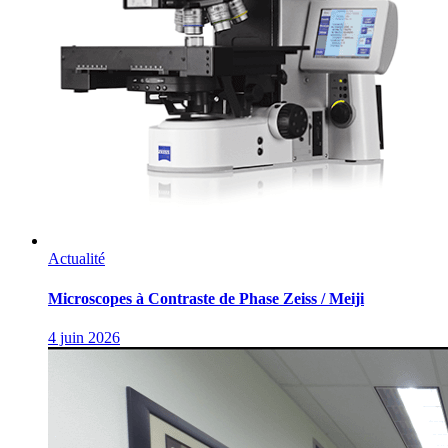
Actualité
Microscopes à Contraste de Phase Zeiss / Meiji
4 juin 2026